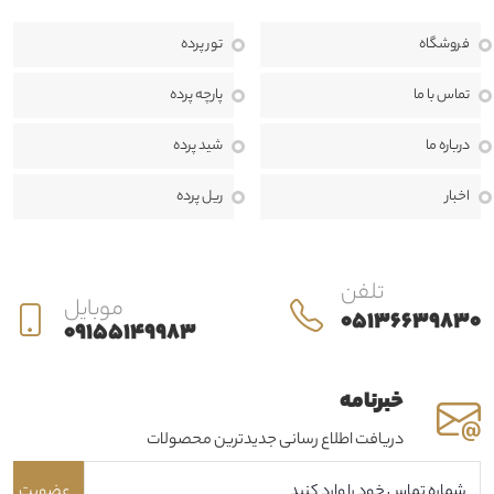
می‌کند. هدف ما ارائه محصولاتی باکیفیت، طراحی منحصربه‌فرد و خدماتی
فروشگاه
تور پرده
حرفه‌ای است تا بتوانیم فضایی زیبا، دلنشین و هماهنگ با سبک دکوراسیون
منزل، محل کار یا پروژه‌های تجاری برای مشتریان خود خلق کنیم.
ما معتقدیم
تماس با ما
پارچه پرده
انتخاب پرده تنها یک خرید ساده نیست، بلکه بخشی مهم از طراحی داخلی و
درباره ما
شید پرده
هویت هر فضا به شمار می‌رود. به همین دلیل، در حرير دراپه از مرحله مشاوره
اخبار
ریل پرده
تا اندازه‌گیری، طراحی، دوخت، نصب و خدمات پس از فروش، در کنار مشتریان
هستیم تا بهترین نتیجه ممکن را ارائه دهیم.
تلفن
موبایل
05136639830
09155149983
خبرنامه
دریافت اطلاع رسانی جدیدترین محصولات
عضویت