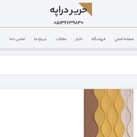
حرير دراپه
05136639830
صفحه اصلي
فروشگاه
اخبار
مقالات
درباره ما
تماس با ما