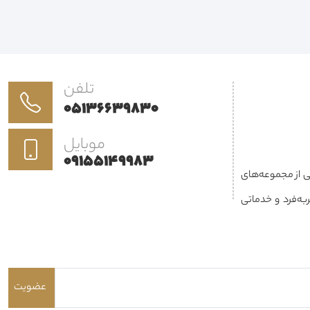
تلفن
05136639830
موبایل
09155149983
کی از مجموعه‌های
فعالیت می‌کند. هدف ما ارائه محصولاتی باکیفیت، طراحی منحصربه‌فرد و خدماتی
نزل، محل کار یا پروژه‌های تجاری برای
ز طراحی داخلی و
احی، دوخت، نصب و
عضویت