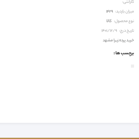
گارانتی:
میزان بازدید:
1429
نوع محصول:
کالا
تاریخ درج:
1401/12/9
خرید پرده زبرا مشهد
برچسب ها :