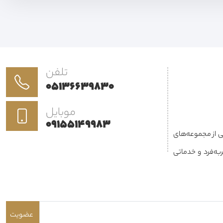
تلفن
05136639830
موبایل
09155149983
کی از مجموعه‌های
فعالیت می‌کند. هدف ما ارائه محصولاتی باکیفیت، طراحی منحصربه‌فرد و خدماتی
نزل، محل کار یا پروژه‌های تجاری برای
ز طراحی داخلی و
احی، دوخت، نصب و
عضویت