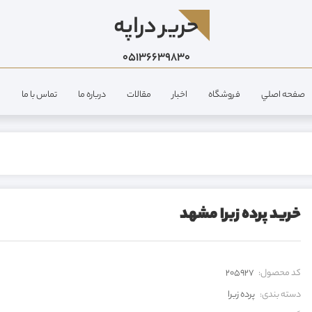
حرير دراپه
05136639830
صفحه اصلي
فروشگاه
اخبار
مقالات
درباره ما
تماس با ما
خرید پرده زبرا مشهد
کد محصول:
205927
دسته بندی:
پرده زبرا