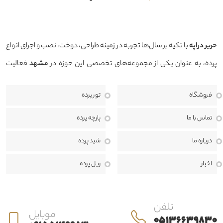
حرير دراپه
با تکیه بر سال‌ها تجربه در زمینه طراحی، دوخت، نصب و اجرای انواع
پرده، به عنوان یکی از مجموعه‌های تخصصی این حوزه در
مشهد
فعالیت
می‌کند. هدف ما ارائه محصولاتی باکیفیت، طراحی منحصربه‌فرد و خدماتی
فروشگاه
تور پرده
حرفه‌ای است تا بتوانیم فضایی زیبا، دلنشین و هماهنگ با سبک دکوراسیون
منزل، محل کار یا پروژه‌های تجاری برای مشتریان خود خلق کنیم.
ما معتقدیم
تماس با ما
پارچه پرده
انتخاب پرده تنها یک خرید ساده نیست، بلکه بخشی مهم از طراحی داخلی و
درباره ما
شید پرده
هویت هر فضا به شمار می‌رود. به همین دلیل، در حرير دراپه از مرحله مشاوره
اخبار
ریل پرده
تا اندازه‌گیری، طراحی، دوخت، نصب و خدمات پس از فروش، در کنار مشتریان
هستیم تا بهترین نتیجه ممکن را ارائه دهیم.
تلفن
موبایل
05136639830