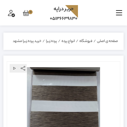
حرير دراپه
0
05136639830
صفحه ی اصلی
/
فروشگاه
/
انواع پرده
/
پرده زبرا
/
خرید پرده زبرا مشهد