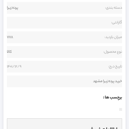
دسته بندی:
پرده زبرا
گارانتی:
میزان بازدید:
778
نوع محصول:
کالا
تاریخ درج:
1401/12/9
خرید پرده زبرا مشهد
برچسب ها :