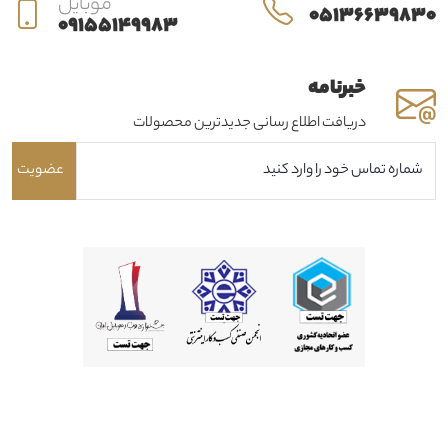
موبایل
05136639830
09155149983
خبرنامه
دریافت اطلاع رسانی جدیدترین محصولات
عضویت