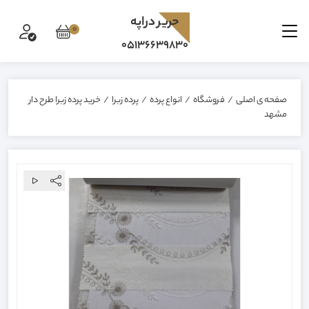
حرير دراپه
0
05136639830
صفحه ی اصلی
/
فروشگاه
/
انواع پرده
/
پرده زبرا
/
خرید پرده زبرا طرح دار
مشهد