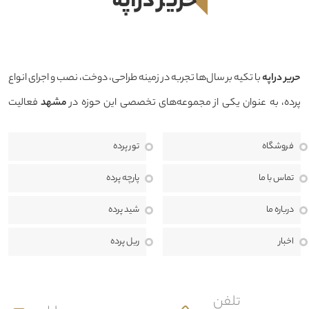
حرير دراپه
حرير دراپه
با تکیه بر سال‌ها تجربه در زمینه طراحی، دوخت، نصب و اجرای انواع
پرده، به عنوان یکی از مجموعه‌های تخصصی این حوزه در
مشهد
فعالیت
می‌کند. هدف ما ارائه محصولاتی باکیفیت، طراحی منحصربه‌فرد و خدماتی
فروشگاه
تور پرده
حرفه‌ای است تا بتوانیم فضایی زیبا، دلنشین و هماهنگ با سبک دکوراسیون
منزل، محل کار یا پروژه‌های تجاری برای مشتریان خود خلق کنیم.
ما معتقدیم
تماس با ما
پارچه پرده
انتخاب پرده تنها یک خرید ساده نیست، بلکه بخشی مهم از طراحی داخلی و
درباره ما
شید پرده
هویت هر فضا به شمار می‌رود. به همین دلیل، در حرير دراپه از مرحله مشاوره
اخبار
ریل پرده
تا اندازه‌گیری، طراحی، دوخت، نصب و خدمات پس از فروش، در کنار مشتریان
هستیم تا بهترین نتیجه ممکن را ارائه دهیم.
تلفن