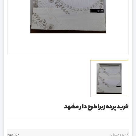
خرید پرده زبرا طرح دار مشهد
کد محصول:
205968