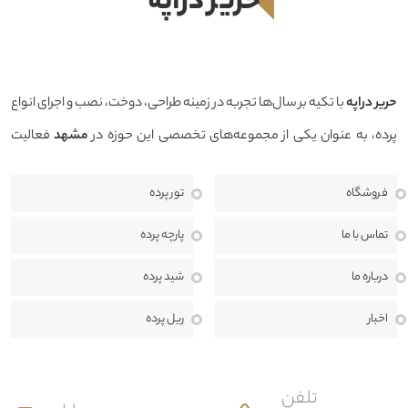
حرير دراپه
حرير دراپه
با تکیه بر سال‌ها تجربه در زمینه طراحی، دوخت، نصب و اجرای انواع
پرده، به عنوان یکی از مجموعه‌های تخصصی این حوزه در
مشهد
فعالیت
می‌کند. هدف ما ارائه محصولاتی باکیفیت، طراحی منحصربه‌فرد و خدماتی
فروشگاه
تور پرده
حرفه‌ای است تا بتوانیم فضایی زیبا، دلنشین و هماهنگ با سبک دکوراسیون
منزل، محل کار یا پروژه‌های تجاری برای مشتریان خود خلق کنیم.
ما معتقدیم
تماس با ما
پارچه پرده
انتخاب پرده تنها یک خرید ساده نیست، بلکه بخشی مهم از طراحی داخلی و
درباره ما
شید پرده
هویت هر فضا به شمار می‌رود. به همین دلیل، در حرير دراپه از مرحله مشاوره
اخبار
ریل پرده
تا اندازه‌گیری، طراحی، دوخت، نصب و خدمات پس از فروش، در کنار مشتریان
هستیم تا بهترین نتیجه ممکن را ارائه دهیم.
تلفن