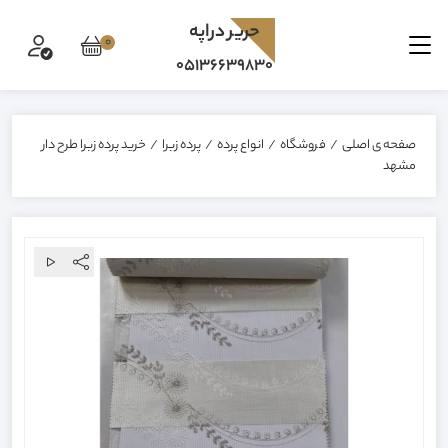
حرير دراپه
0
05136639830
صفحه ی اصلی
/
فروشگاه
/
انواع پرده
/
پرده زبرا
/
خرید پرده زبرا طرح دار
مشهد