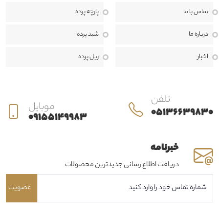
منزل، محل کار یا پروژه‌های تجاری برای مشتریان خود خلق کنیم.
ما معتقدیم
تماس با ما
پارچه پرده
انتخاب پرده تنها یک خرید ساده نیست، بلکه بخشی مهم از طراحی داخلی و
درباره ما
شید پرده
هویت هر فضا به شمار می‌رود. به همین دلیل، در حرير دراپه از مرحله مشاوره
اخبار
ریل پرده
تا اندازه‌گیری، طراحی، دوخت، نصب و خدمات پس از فروش، در کنار مشتریان
هستیم تا بهترین نتیجه ممکن را ارائه دهیم.
تلفن
موبایل
05136639830
09155149983
خبرنامه
دریافت اطلاع رسانی جدیدترین محصولات
عضویت