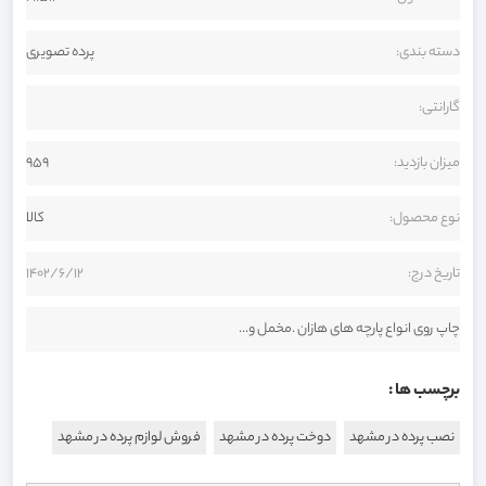
دسته بندی:
پرده تصویری
گارانتی:
میزان بازدید:
959
نوع محصول:
کالا
تاریخ درج:
1402/6/12
چاپ روی انواع پارچه های هازان .مخمل و...
برچسب ها :
نصب پرده در مشهد
دوخت پرده در مشهد
فروش لوازم پرده در مشهد