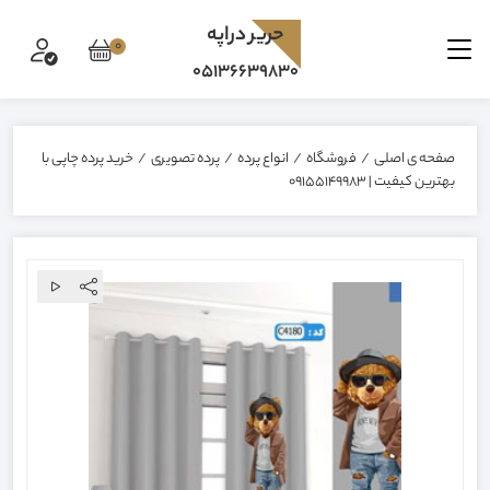
حرير دراپه
0
05136639830
صفحه ی اصلی
/
فروشگاه
/
انواع پرده
/
پرده تصویری
/
خرید پرده چاپی با
بهترین کیفیت | 09155149983