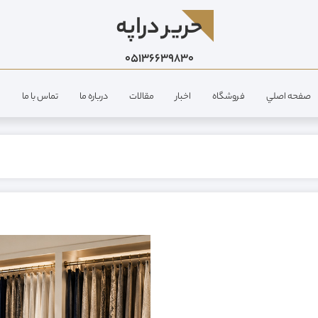
حرير دراپه
05136639830
صفحه اصلي
فروشگاه
اخبار
مقالات
درباره ما
تماس با ما