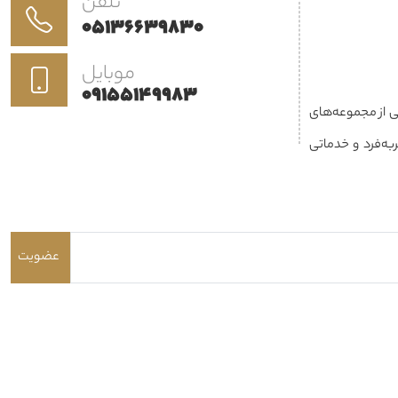
تلفن
05136639830
موبایل
09155149983
کی از مجموعه‌های
فعالیت می‌کند. هدف ما ارائه محصولاتی باکیفیت، طراحی منحصربه‌فرد و خدماتی
نزل، محل کار یا پروژه‌های تجاری برای
ز طراحی داخلی و
احی، دوخت، نصب و
عضویت