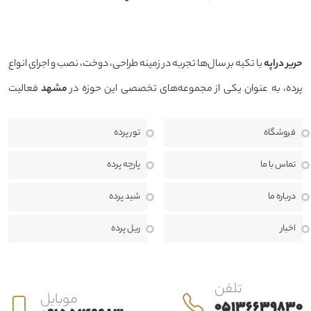
حرير دراپه
با تکیه بر سال‌ها تجربه در زمینه طراحی، دوخت، نصب و اجرای انواع
پرده، به عنوان یکی از مجموعه‌های تخصصی این حوزه در
مشهد
فعالیت
می‌کند. هدف ما ارائه محصولاتی باکیفیت، طراحی منحصربه‌فرد و خدماتی
فروشگاه
تور پرده
حرفه‌ای است تا بتوانیم فضایی زیبا، دلنشین و هماهنگ با سبک دکوراسیون
منزل، محل کار یا پروژه‌های تجاری برای مشتریان خود خلق کنیم.
ما معتقدیم
تماس با ما
پارچه پرده
انتخاب پرده تنها یک خرید ساده نیست، بلکه بخشی مهم از طراحی داخلی و
درباره ما
شید پرده
هویت هر فضا به شمار می‌رود. به همین دلیل، در حرير دراپه از مرحله مشاوره
اخبار
ریل پرده
تا اندازه‌گیری، طراحی، دوخت، نصب و خدمات پس از فروش، در کنار مشتریان
هستیم تا بهترین نتیجه ممکن را ارائه دهیم.
تلفن
موبایل
05136639830