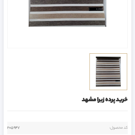
خرید پرده زبرا مشهد
کد محصول:
205947