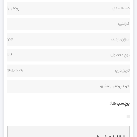
دسته بندی:
پرده زبرا
گارانتی:
میزان بازدید:
722
نوع محصول:
کالا
تاریخ درج:
1401/12/9
خرید پرده زبرا مشهد
برچسب ها :