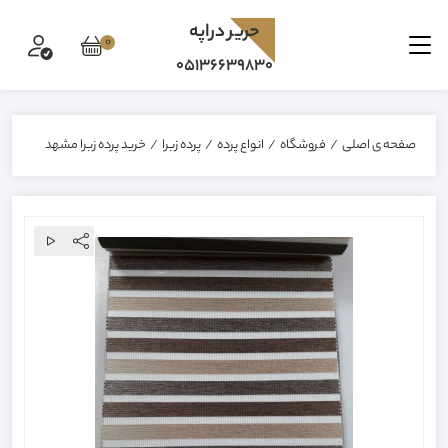
حرير دراپه
0
05136639830
صفحه ی اصلی
/
فروشگاه
/
انواع پرده
/
پرده زبرا
/
خرید پرده زبرا مشهد