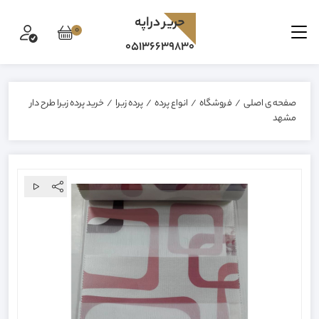
حرير دراپه
0
05136639830
صفحه ی اصلی
/
فروشگاه
/
انواع پرده
/
پرده زبرا
/
خرید پرده زبرا طرح دار
مشهد