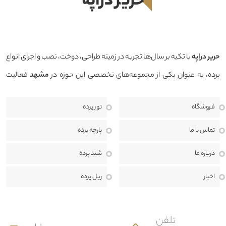
حرير دراپه
حرير دراپه
با تکیه بر سال‌ها تجربه در زمینه طراحی، دوخت، نصب و اجرای انواع
پرده، به عنوان یکی از مجموعه‌های تخصصی این حوزه در
مشهد
فعالیت
می‌کند. هدف ما ارائه محصولاتی باکیفیت، طراحی منحصربه‌فرد و خدماتی
فروشگاه
تور پرده
حرفه‌ای است تا بتوانیم فضایی زیبا، دلنشین و هماهنگ با سبک دکوراسیون
منزل، محل کار یا پروژه‌های تجاری برای مشتریان خود خلق کنیم.
ما معتقدیم
تماس با ما
پارچه پرده
انتخاب پرده تنها یک خرید ساده نیست، بلکه بخشی مهم از طراحی داخلی و
درباره ما
شید پرده
هویت هر فضا به شمار می‌رود. به همین دلیل، در حرير دراپه از مرحله مشاوره
اخبار
ریل پرده
تا اندازه‌گیری، طراحی، دوخت، نصب و خدمات پس از فروش، در کنار مشتریان
هستیم تا بهترین نتیجه ممکن را ارائه دهیم.
تلفن