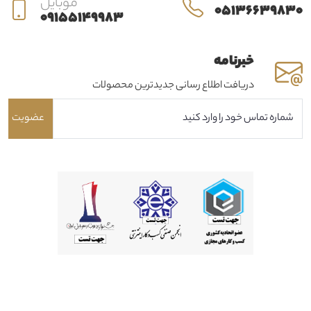
موبایل
05136639830
09155149983
خبرنامه
دریافت اطلاع رسانی جدیدترین محصولات
عضویت