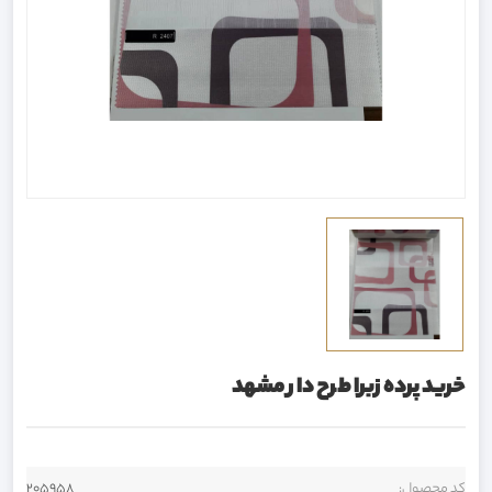
خرید پرده زبرا طرح دار مشهد
کد محصول:
205958