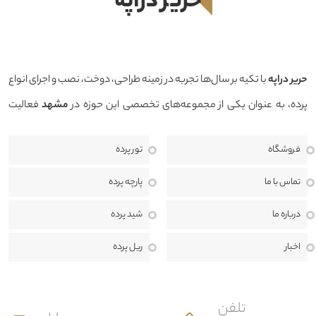
حرير دراپه
حرير دراپه
با تکیه بر سال‌ها تجربه در زمینه طراحی، دوخت، نصب و اجرای انواع
پرده، به عنوان یکی از مجموعه‌های تخصصی این حوزه در
مشهد
فعالیت
می‌کند. هدف ما ارائه محصولاتی باکیفیت، طراحی منحصربه‌فرد و خدماتی
فروشگاه
تور پرده
حرفه‌ای است تا بتوانیم فضایی زیبا، دلنشین و هماهنگ با سبک دکوراسیون
منزل، محل کار یا پروژه‌های تجاری برای مشتریان خود خلق کنیم.
ما معتقدیم
تماس با ما
پارچه پرده
انتخاب پرده تنها یک خرید ساده نیست، بلکه بخشی مهم از طراحی داخلی و
درباره ما
شید پرده
هویت هر فضا به شمار می‌رود. به همین دلیل، در حرير دراپه از مرحله مشاوره
اخبار
ریل پرده
تا اندازه‌گیری، طراحی، دوخت، نصب و خدمات پس از فروش، در کنار مشتریان
هستیم تا بهترین نتیجه ممکن را ارائه دهیم.
تلفن