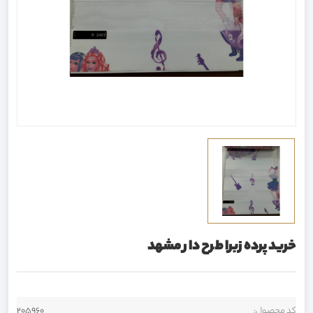
خرید پرده زبرا طرح دار مشهد
کد محصول:
205960