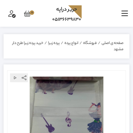
حرير دراپه
0
05136639830
صفحه ی اصلی
/
فروشگاه
/
انواع پرده
/
پرده زبرا
/
خرید پرده زبرا طرح دار
مشهد