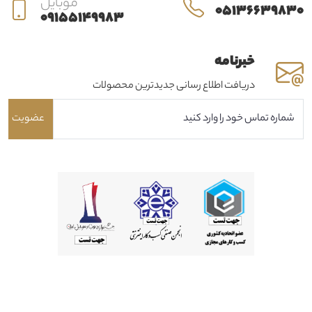
موبایل
05136639830
09155149983
خبرنامه
دریافت اطلاع رسانی جدیدترین محصولات
عضویت