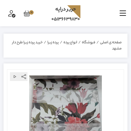
حرير دراپه
0
05136639830
صفحه ی اصلی
/
فروشگاه
/
انواع پرده
/
پرده زبرا
/
خرید پرده زبرا طرح دار
مشهد