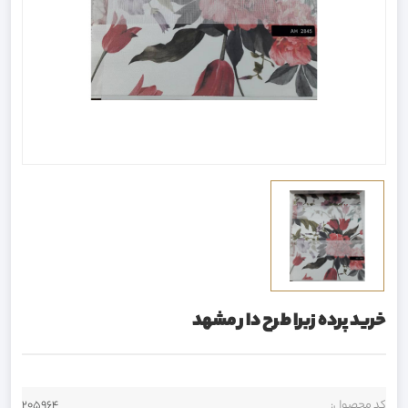
خرید پرده زبرا طرح دار مشهد
کد محصول:
205964