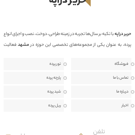
حرير دراپه
حرير دراپه
با تکیه بر سال‌ها تجربه در زمینه طراحی، دوخت، نصب و اجرای انواع
پرده، به عنوان یکی از مجموعه‌های تخصصی این حوزه در
مشهد
فعالیت
می‌کند. هدف ما ارائه محصولاتی باکیفیت، طراحی منحصربه‌فرد و خدماتی
فروشگاه
تور پرده
حرفه‌ای است تا بتوانیم فضایی زیبا، دلنشین و هماهنگ با سبک دکوراسیون
منزل، محل کار یا پروژه‌های تجاری برای مشتریان خود خلق کنیم.
ما معتقدیم
تماس با ما
پارچه پرده
انتخاب پرده تنها یک خرید ساده نیست، بلکه بخشی مهم از طراحی داخلی و
درباره ما
شید پرده
هویت هر فضا به شمار می‌رود. به همین دلیل، در حرير دراپه از مرحله مشاوره
اخبار
ریل پرده
تا اندازه‌گیری، طراحی، دوخت، نصب و خدمات پس از فروش، در کنار مشتریان
هستیم تا بهترین نتیجه ممکن را ارائه دهیم.
تلفن