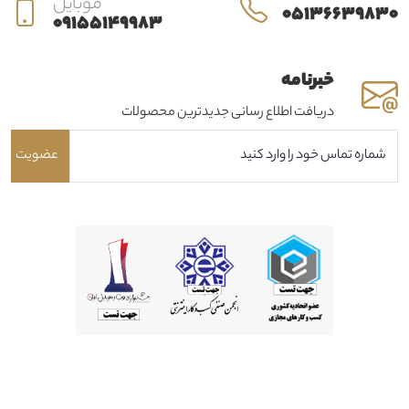
موبایل
05136639830
09155149983
خبرنامه
دریافت اطلاع رسانی جدیدترین محصولات
عضویت