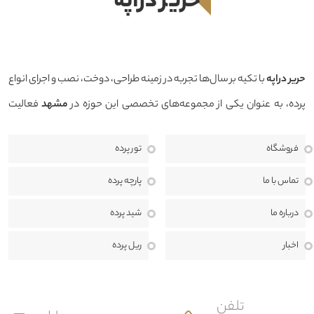
حرير دراپه
حرير دراپه
با تکیه بر سال‌ها تجربه در زمینه طراحی، دوخت، نصب و اجرای انواع
پرده، به عنوان یکی از مجموعه‌های تخصصی این حوزه در
مشهد
فعالیت
می‌کند. هدف ما ارائه محصولاتی باکیفیت، طراحی منحصربه‌فرد و خدماتی
فروشگاه
تور پرده
حرفه‌ای است تا بتوانیم فضایی زیبا، دلنشین و هماهنگ با سبک دکوراسیون
منزل، محل کار یا پروژه‌های تجاری برای مشتریان خود خلق کنیم.
ما معتقدیم
تماس با ما
پارچه پرده
انتخاب پرده تنها یک خرید ساده نیست، بلکه بخشی مهم از طراحی داخلی و
درباره ما
شید پرده
هویت هر فضا به شمار می‌رود. به همین دلیل، در حرير دراپه از مرحله مشاوره
اخبار
ریل پرده
تا اندازه‌گیری، طراحی، دوخت، نصب و خدمات پس از فروش، در کنار مشتریان
هستیم تا بهترین نتیجه ممکن را ارائه دهیم.
تلفن