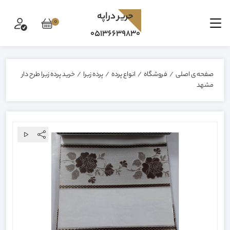
حرير دراپه
0
05136639830
صفحه ی اصلی
/
فروشگاه
/
انواع پرده
/
پرده زبرا
/
خرید پرده زبرا طرح دار
مشهد