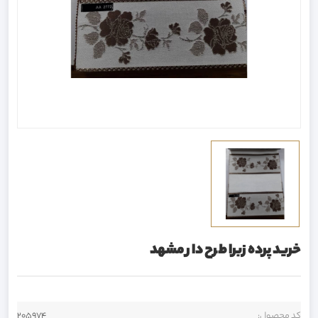
خرید پرده زبرا طرح دار مشهد
کد محصول:
205974