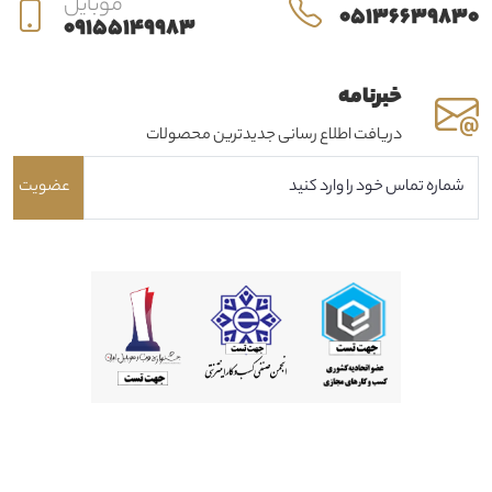
موبایل
05136639830
09155149983
خبرنامه
دریافت اطلاع رسانی جدیدترین محصولات
عضویت