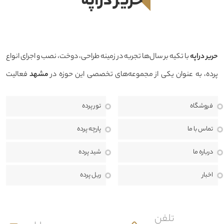
حرير دراپه
حرير دراپه
با تکیه بر سال‌ها تجربه در زمینه طراحی، دوخت، نصب و اجرای انواع
پرده، به عنوان یکی از مجموعه‌های تخصصی این حوزه در
مشهد
فعالیت
می‌کند. هدف ما ارائه محصولاتی باکیفیت، طراحی منحصربه‌فرد و خدماتی
فروشگاه
تور پرده
حرفه‌ای است تا بتوانیم فضایی زیبا، دلنشین و هماهنگ با سبک دکوراسیون
منزل، محل کار یا پروژه‌های تجاری برای مشتریان خود خلق کنیم.
ما معتقدیم
تماس با ما
پارچه پرده
انتخاب پرده تنها یک خرید ساده نیست، بلکه بخشی مهم از طراحی داخلی و
درباره ما
شید پرده
هویت هر فضا به شمار می‌رود. به همین دلیل، در حرير دراپه از مرحله مشاوره
اخبار
ریل پرده
تا اندازه‌گیری، طراحی، دوخت، نصب و خدمات پس از فروش، در کنار مشتریان
هستیم تا بهترین نتیجه ممکن را ارائه دهیم.
تلفن