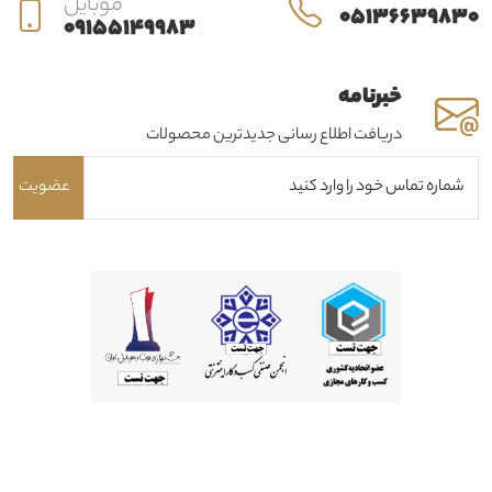
موبایل
05136639830
09155149983
خبرنامه
دریافت اطلاع رسانی جدیدترین محصولات
عضویت