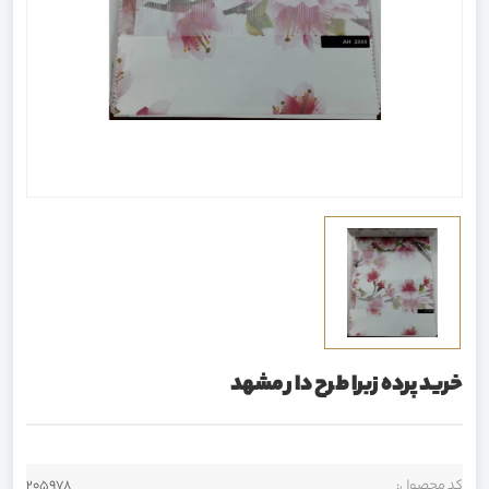
خرید پرده زبرا طرح دار مشهد
کد محصول:
205978