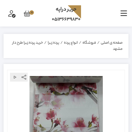
حرير دراپه
0
05136639830
صفحه ی اصلی
/
فروشگاه
/
انواع پرده
/
پرده زبرا
/
خرید پرده زبرا طرح دار
مشهد