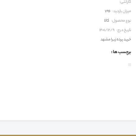
گارانتی:
میزان بازدید:
796
نوع محصول:
کالا
تاریخ درج:
1401/12/9
خرید پرده زبرا مشهد
برچسب ها :