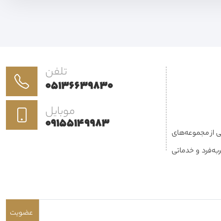
تلفن
05136639830
موبایل
09155149983
کی از مجموعه‌های
فعالیت می‌کند. هدف ما ارائه محصولاتی باکیفیت، طراحی منحصربه‌فرد و خدماتی
نزل، محل کار یا پروژه‌های تجاری برای
ز طراحی داخلی و
احی، دوخت، نصب و
عضویت