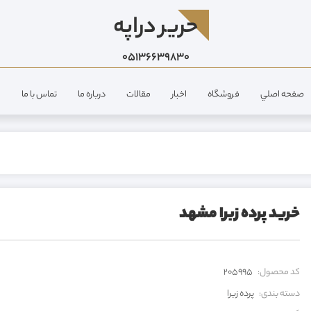
حرير دراپه
05136639830
صفحه اصلي
فروشگاه
اخبار
مقالات
درباره ما
تماس با ما
خرید پرده زبرا مشهد
کد محصول:
205995
دسته بندی:
پرده زبرا