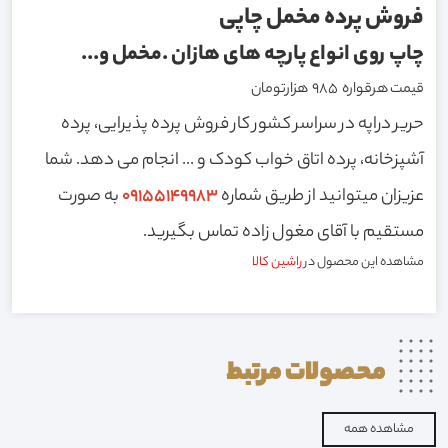
فروش پرده مخمل چاپی
چاپ روی انواع پارچه های هازان .مخمل و...
قیمت هرقواره 985 هزارتومان
حریر دراپه در سراسر کشور کار فروش پرده پذیرایی، پرده
آشپزخانه، پرده اتاق خواب کودک و ... انجام می دهد. شما
عزیزان میتوانید از طریق شماره
09155149983
به صورت
مستقیم با آقای مغول زاده تماس بگیرید.
مشاهده این محصول در
راشین کالا
محصولات
مرتبط
مشاهده همه