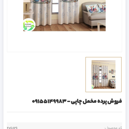
فروش پرده مخمل چاپی - 09155149983
کد محصول:
206826