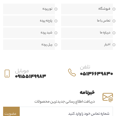
می‌کند. هدف ما ارائه محصولاتی باکیفیت، طراحی منحصربه‌فرد و خدماتی
فروشگاه
تور پرده
حرفه‌ای است تا بتوانیم فضایی زیبا، دلنشین و هماهنگ با سبک دکوراسیون
منزل، محل کار یا پروژه‌های تجاری برای مشتریان خود خلق کنیم.
ما معتقدیم
تماس با ما
پارچه پرده
انتخاب پرده تنها یک خرید ساده نیست، بلکه بخشی مهم از طراحی داخلی و
درباره ما
شید پرده
هویت هر فضا به شمار می‌رود. به همین دلیل، در حرير دراپه از مرحله مشاوره
اخبار
ریل پرده
تا اندازه‌گیری، طراحی، دوخت، نصب و خدمات پس از فروش، در کنار مشتریان
هستیم تا بهترین نتیجه ممکن را ارائه دهیم.
تلفن
موبایل
05136639830
09155149983
خبرنامه
دریافت اطلاع رسانی جدیدترین محصولات
عضویت