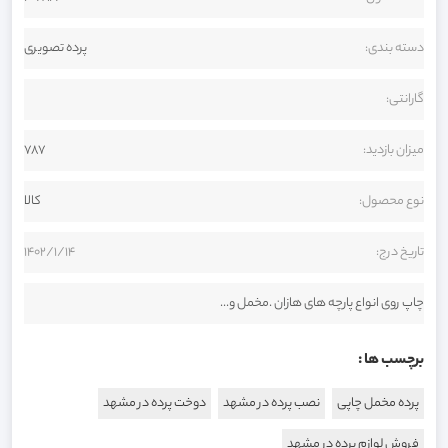
دسته بندی:
پرده تصویری
گارانتی:
میزان بازدید:
787
نوع محصول:
کالا
تاریخ درج:
1402/1/14
چاپ روی انواع پارچه های هازان .مخمل و...
برچسب ها :
پرده مخمل چاپی
نصب پرده در مشهد
دوخت پرده در مشهد
فروش لوازم پرده در مشهد