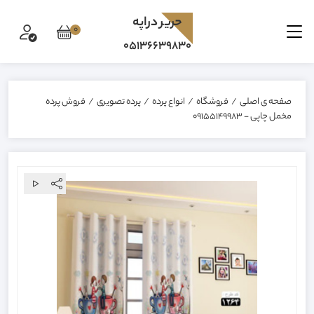
حرير دراپه
0
05136639830
صفحه ی اصلی
/
فروشگاه
/
انواع پرده
/
پرده تصویری
/
فروش پرده
مخمل چاپی - 09155149983