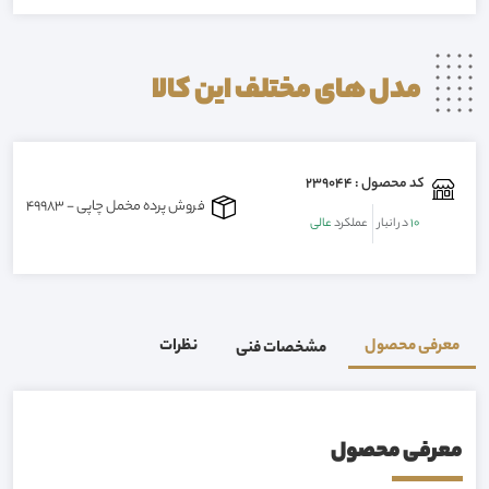
مدل های مختلف این
کالا
کد محصول : 239044
فروش پرده مخمل چاپی - 09155149983
10
در انبار
عملکرد
عالی
معرفی محصول
نظرات
مشخصات فنی
معرفی محصول