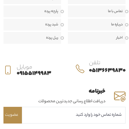
حرفه‌ای است تا بتوانیم فضایی زیبا، دلنشین و هماهنگ با سبک دکوراسیون
منزل، محل کار یا پروژه‌های تجاری برای مشتریان خود خلق کنیم.
ما معتقدیم
تماس با ما
پارچه پرده
انتخاب پرده تنها یک خرید ساده نیست، بلکه بخشی مهم از طراحی داخلی و
درباره ما
شید پرده
هویت هر فضا به شمار می‌رود. به همین دلیل، در حرير دراپه از مرحله مشاوره
اخبار
ریل پرده
تا اندازه‌گیری، طراحی، دوخت، نصب و خدمات پس از فروش، در کنار مشتریان
هستیم تا بهترین نتیجه ممکن را ارائه دهیم.
تلفن
موبایل
05136639830
09155149983
خبرنامه
دریافت اطلاع رسانی جدیدترین محصولات
عضویت