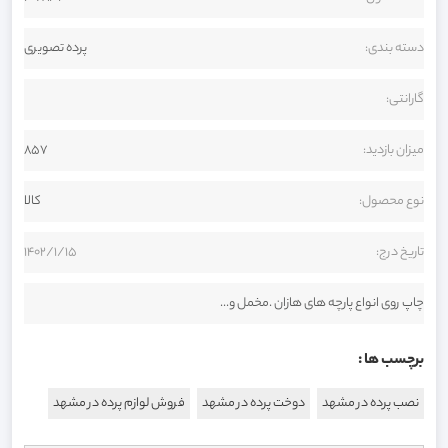
دسته بندی:
پرده تصویری
گارانتی:
میزان بازدید:
857
نوع محصول:
کالا
تاریخ درج:
1402/1/15
چاپ روی انواع پارچه های هازان .مخمل و...
برچسب ها :
نصب پرده در مشهد
دوخت پرده در مشهد
فروش لوازم پرده در مشهد