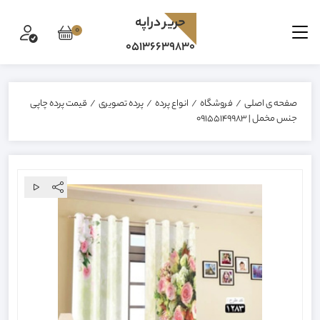
حرير دراپه
0
05136639830
صفحه ی اصلی
/
فروشگاه
/
انواع پرده
/
پرده تصویری
/
قیمت پرده چاپی
جنس مخمل | 09155149983