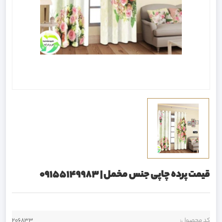
قیمت پرده چاپی جنس مخمل | 09155149983
کد محصول:
206833