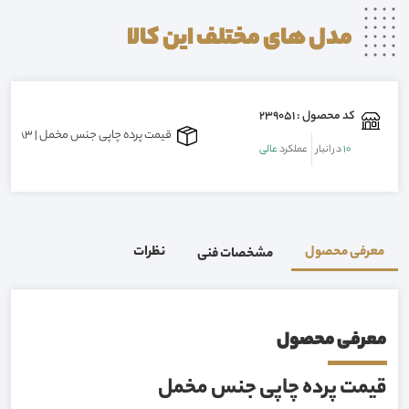
مدل های مختلف این
کالا
کد محصول : 239051
قیمت پرده چاپی جنس مخمل | 09155149983
10
در انبار
عملکرد
عالی
معرفی محصول
نظرات
مشخصات فنی
معرفی محصول
قیمت پرده چاپی جنس مخمل