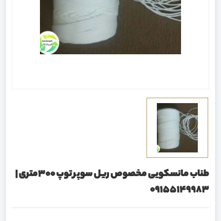
طناب مانسکویی مخصوص ریل سوپر توپ ۳۰۰متری |
09155149983