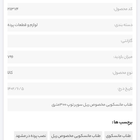
کد محصول:
211374
دسته بندی:
لوازم و قطعات پرده
گارانتی:
میزان بازدید:
796
نوع محصول:
کالا
تاریخ درج:
1402/6/5
طناب مانسکویی مخصوص ریل سوپر توپ ۳۰۰متری
برچسب ها :
طناب مانسکوی
طناب مانسکویی مخصوص ریل
نصب پرده در مشهد