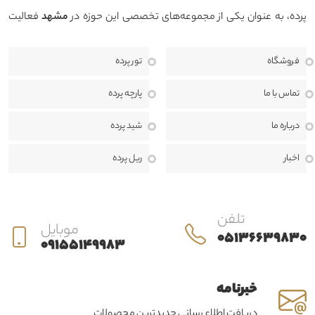
پرده، به عنوان یکی از مجموعه‌های تخصصی این حوزه در
مشهد
فعالیت
می‌کند. هدف ما ارائه محصولاتی باکیفیت، طراحی منحصربه‌فرد و خدماتی
فروشگاه
تور پرده
حرفه‌ای است تا بتوانیم فضایی زیبا، دلنشین و هماهنگ با سبک دکوراسیون
منزل، محل کار یا پروژه‌های تجاری برای مشتریان خود خلق کنیم.
ما معتقدیم
تماس با ما
پارچه پرده
انتخاب پرده تنها یک خرید ساده نیست، بلکه بخشی مهم از طراحی داخلی و
درباره ما
شید پرده
هویت هر فضا به شمار می‌رود. به همین دلیل، در حرير دراپه از مرحله مشاوره
اخبار
ریل پرده
تا اندازه‌گیری، طراحی، دوخت، نصب و خدمات پس از فروش، در کنار مشتریان
هستیم تا بهترین نتیجه ممکن را ارائه دهیم.
تلفن
موبایل
05136639830
09155149983
خبرنامه
دریافت اطلاع رسانی جدیدترین محصولات