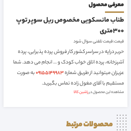
معرفی محصول
طناب مانسکویی مخصوص ریل سوپر توپ
۳۰۰متری
قیمت:قیمت تلفنی سوال شود
حریر دراپه در سراسر کشور کار فروش پرده پذیرایی، پرده
آشپزخانه، پرده اتاق خواب کودک و ... انجام می دهد. شما
عزیزان میتوانید از طریق شماره
09155149983
به صورت
مستقیم با آقای مغول زاده تماس بگیرید.
مشاهده این محصول در
راشین کالا
محصولات
مرتبط