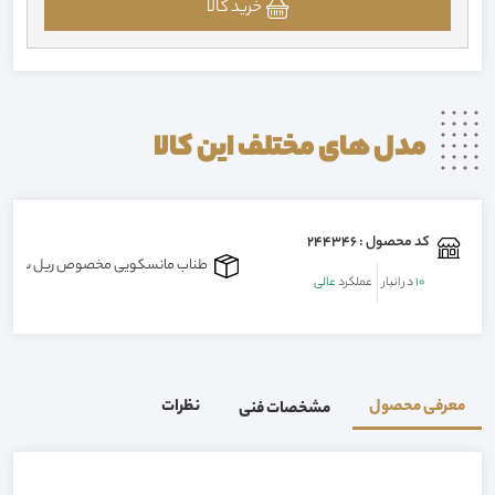
خرید کالا
مدل های مختلف این
کالا
کد محصول : 244346
طناب مانسکویی مخصوص ریل سوپر توپ ۳۰۰متری | 49983
10
در انبار
عملکرد
عالی
معرفی محصول
نظرات
مشخصات فنی