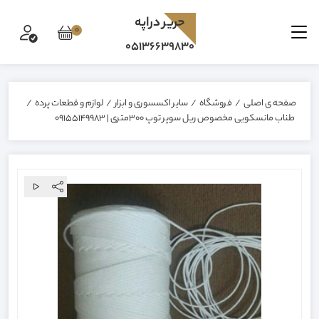
حرير دراپه
0
05136639830
صفحه ی اصلی
/
فروشگاه
/
سایر اکسسوری و ابزار
/
لوازم و قطعات پرده
/
طناب مانسکویی مخصوص ریل سوپر توپ ۳۰۰متری | 09155149983