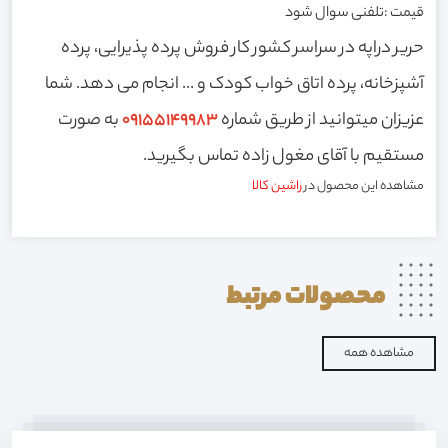
قیمت :تلفنی سوال شود
حریر دراپه در سراسر کشور کار فروش پرده پذیرایی، پرده
آشپزخانه، پرده اتاق خواب کودک و ... انجام می دهد. شما
عزیزان میتوانید از طریق شماره
09155149983
به صورت
مستقیم با آقای مغول زاده تماس بگیرید.
مشاهده این محصول در
راشین کالا
محصولات
مرتبط
مشاهده همه