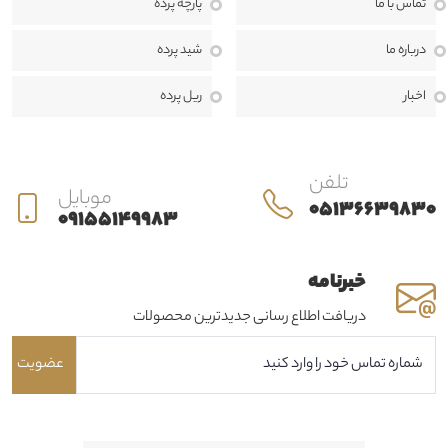
منزل، محل کار یا پروژه‌های تجاری برای مشتریان خود خلق کنیم.
ما معتقدیم
تماس با ما
پارچه پرده
انتخاب پرده تنها یک خرید ساده نیست، بلکه بخشی مهم از طراحی داخلی و
درباره ما
شید پرده
هویت هر فضا به شمار می‌رود. به همین دلیل، در حرير دراپه از مرحله مشاوره
اخبار
ریل پرده
تا اندازه‌گیری، طراحی، دوخت، نصب و خدمات پس از فروش، در کنار مشتریان
هستیم تا بهترین نتیجه ممکن را ارائه دهیم.
تلفن
موبایل
05136639830
09155149983
خبرنامه
دریافت اطلاع رسانی جدیدترین محصولات
عضویت