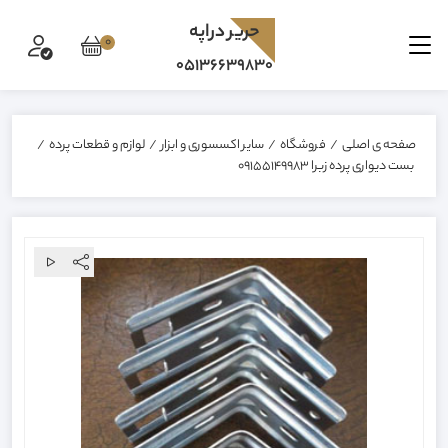
حرير دراپه
0
05136639830
صفحه ی اصلی
/
فروشگاه
/
سایر اکسسوری و ابزار
/
لوازم و قطعات پرده
/
بست دیواری پرده زبرا 09155149983