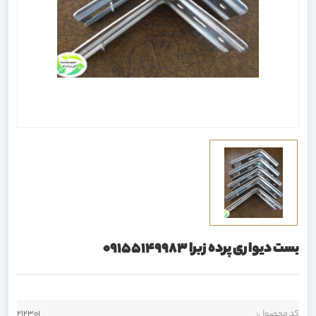
بست دیواری پرده زبرا 09155149983
کد محصول:
212301